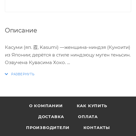
Описание
Касуми (яп. 霞, Kasumi) —женщина-ниндзя (Куноити)
из Японии; дерётся в стиле ниндзюцу муген теньсин.
Озвучена Кувасима Хоко.
Фигурка персонажа Kasumi из игры Dead or Alive.
Высота фигурки 21 см.
О КОМПАНИИ
КАК КУПИТЬ
Упаковка: картонная коробка, внутри блистер.
ДОСТАВКА
ОПЛАТА
ПРОИЗВОДИТЕЛИ
КОНТАКТЫ