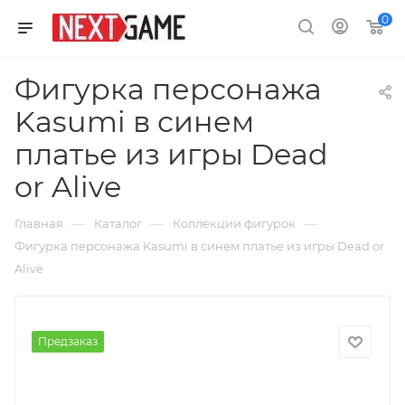
0
Фигурка персонажа
Kasumi в синем
платье из игры Dead
or Alive
—
—
—
Главная
Каталог
Коллекции фигурок
Фигурка персонажа Kasumi в синем платье из игры Dead or
Alive
Предзаказ