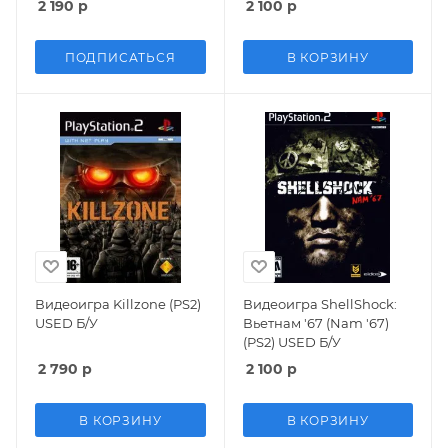
2 190
р
2 100
р
ПОДПИСАТЬСЯ
В КОРЗИНУ
Видеоигра Killzone (PS2)
Видеоигра ShellShock:
USED Б/У
Вьетнам '67 (Nam '67)
(PS2) USED Б/У
2 790
р
2 100
р
В КОРЗИНУ
В КОРЗИНУ