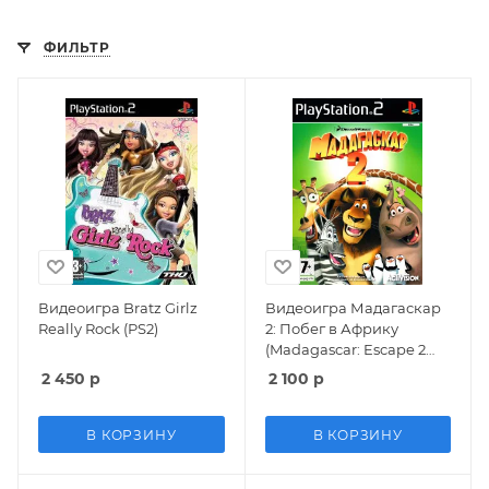
ФИЛЬТР
Видеоигра Bratz Girlz
Видеоигра Мадагаскар
Really Rock (PS2)
2: Побег в Африку
(Madagascar: Escape 2
Africa) Русская Версия
2 450
р
2 100
р
(PS2) USED Б/У
В КОРЗИНУ
В КОРЗИНУ