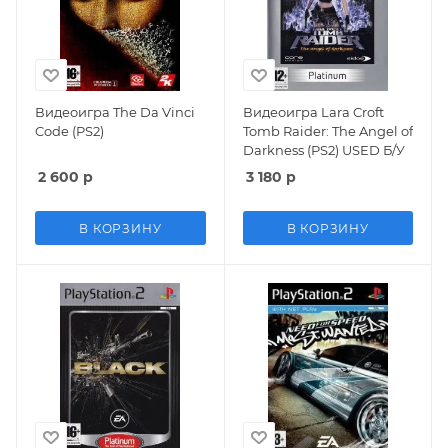
Видеоигра The Da Vinci
Видеоигра Lara Croft
Code (PS2)
Tomb Raider: The Angel of
Darkness (PS2) USED Б/У
2 600
р
3 180
р
В КОРЗИНУ
В КОРЗИНУ