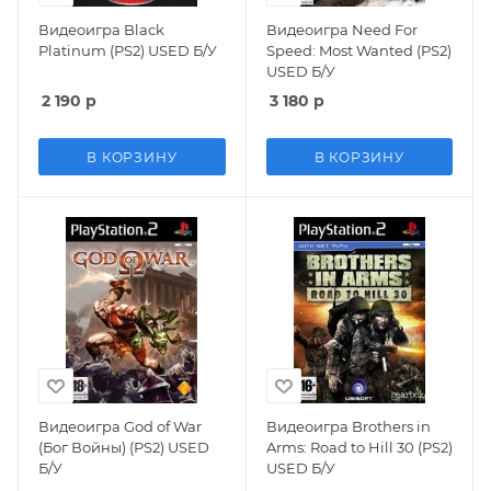
Видеоигра Black
Видеоигра Need For
Platinum (PS2) USED Б/У
Speed: Most Wanted (PS2)
USED Б/У
2 190
р
3 180
р
В КОРЗИНУ
В КОРЗИНУ
Видеоигра God of War
Видеоигра Brothers in
(Бог Войны) (PS2) USED
Arms: Road to Hill 30 (PS2)
Б/У
USED Б/У