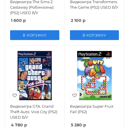
Видеоигра The Sims 2:
Видеоигра Transformers:
Castaway (Робинзоны)
The Game (PS2) USED Б/У
(PS2) USED Б/У
1 600
р
2 100
р
В КОРЗИНУ
В КОРЗИНУ
Видеоигра GTA: Grand
Видеоигра Super Fruit
Theft Auto: Vice City (PS2)
Fall (PS2)
USED Б/У
4 780
р
5 280
р