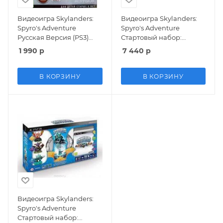
Видеоигра Skylanders:
Видеоигра Skylanders:
Spyro's Adventure
Spyro's Adventure
Русская Версия (PS3)
Стартовый набор:
USED Б/У
игровой портал, игра,
1 990
р
7 440
р
фигурки: Spyro, Trigger
Happy, Gill Grunt Русская
Версия (PC)
В КОРЗИНУ
В КОРЗИНУ
Видеоигра Skylanders:
Spyro's Adventure
Стартовый набор: