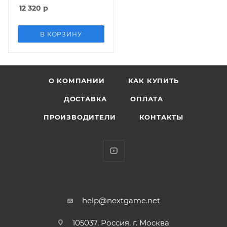
игровой портал, игра,
12 320
р
фигурки: Spyro, Trigger
Happy, Gill Grunt (PS3)
В КОРЗИНУ
О КОМПАНИИ
КАК КУПИТЬ
ДОСТАВКА
ОПЛАТА
ПРОИЗВОДИТЕЛИ
КОНТАКТЫ
help@nextgame.net
105037, Россия, г. Москва