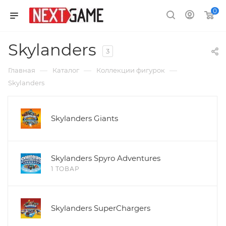
0
Skylanders
3
—
—
—
Главная
Каталог
Коллекции фигурок
Skylanders
Skylanders Giants
Skylanders Spyro Adventures
1 ТОВАР
Skylanders SuperChargers