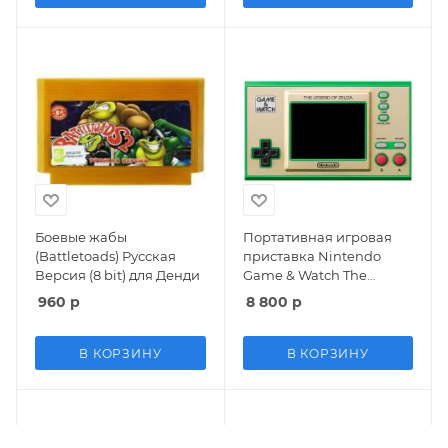
Боевые жабы
Портативная игровая
(Battletoads) Русская
приставка Nintendo
Версия (8 bit) для Денди
Game & Watch The
Legend of Zelda
960
р
8 800
р
Оригинал 8 bit
В КОРЗИНУ
В КОРЗИНУ