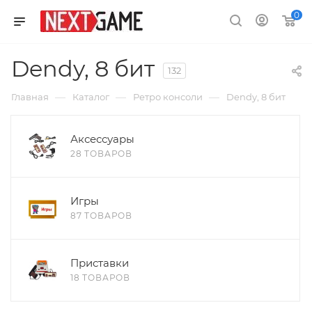
0
Dendy, 8 бит
132
—
—
—
Главная
Каталог
Ретро консоли
Dendy, 8 бит
Аксессуары
28 ТОВАРОВ
Игры
87 ТОВАРОВ
Приставки
18 ТОВАРОВ