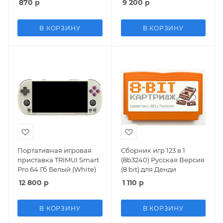
870
р
9 200
р
игр Белый (White) 8 bit
В КОРЗИНУ
В КОРЗИНУ
Портативная игровая
Сборник игр 123 в 1
приставка TRIMUI Smart
(8b3240) Русская Версия
Pro 64 Гб Белый (White)
(8 bit) для Денди
12 800
р
1 110
р
В КОРЗИНУ
В КОРЗИНУ