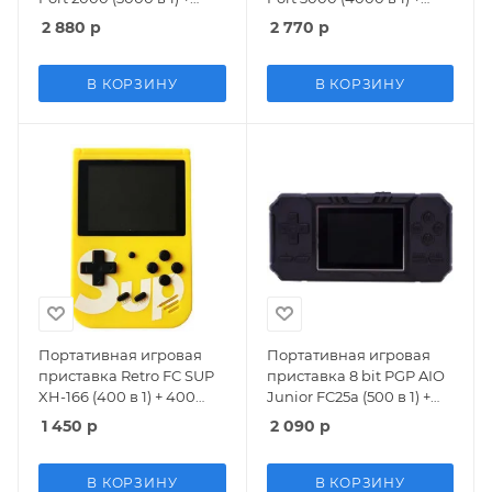
3000 встроенных игр
4000 встроенных игр
2 880
р
2 770
р
(Черный)
(Черный/Красный)
В КОРЗИНУ
В КОРЗИНУ
Портативная игровая
Портативная игровая
приставка Retro FC SUP
приставка 8 bit PGP AIO
XH-166 (400 в 1) + 400
Junior FC25a (500 в 1) +
встроенных игр
500 встроенных игр
1 450
р
2 090
р
(Желтый) 8 bit
(Черный) 8 bit
В КОРЗИНУ
В КОРЗИНУ