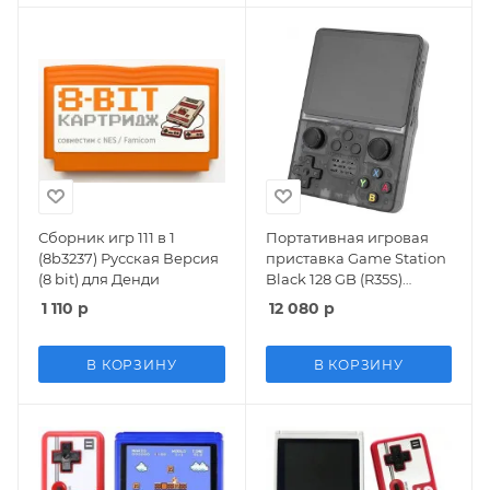
Сборник игр 111 в 1
Портативная игровая
(8b3237) Русская Версия
приставка Game Station
(8 bit) для Денди
Black 128 GB (R35S)
Черный (Black) 8 bit
1 110
р
12 080
р
В КОРЗИНУ
В КОРЗИНУ