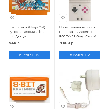
Кот-ниндзя (Ninja Cat)
Портативная игровая
Русская Версия (8 bit)
приставка Anbernic
для Денди
RG35XXSP Gray (Серый) 8
bit
940
р
9 600
р
В КОРЗИНУ
В КОРЗИНУ