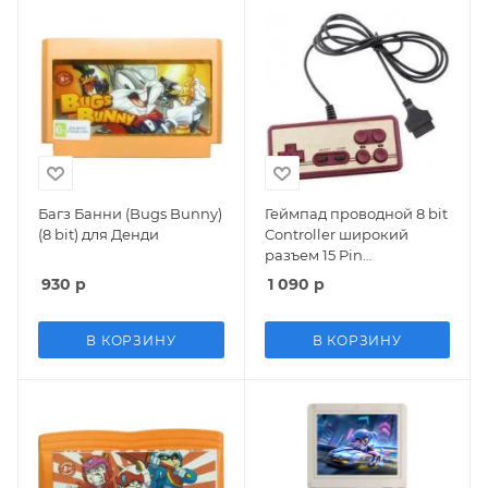
Багз Банни (Bugs Bunny)
Геймпад проводной 8 bit
(8 bit) для Денди
Controller широкий
разъем 15 Pin
(Прямоугольный)
930
р
1 090
р
(Бежевый/Красный) 8 bit
В КОРЗИНУ
В КОРЗИНУ