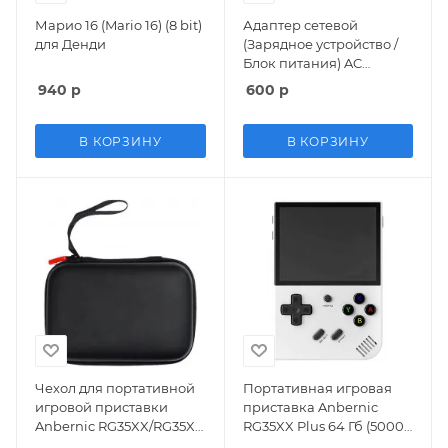
Марио 16 (Mario 16) (8 bit)
Адаптер сетевой
для Денди
(Зарядное устройство /
Блок питания) AC
Adaptor 220v 9V 850mA
940
р
600
р
Белый (Старого образца)
Sega/Dendy/8bit/16bit
В КОРЗИНУ
В КОРЗИНУ
Чехол для портативной
Портативная игровая
игровой приставки
приставка Anbernic
Anbernic RG35XX/RG35XX
RG35XX Plus 64 Гб (5000
Plus Черный (Black) 8 bit
в 1) + 5000 встроенных