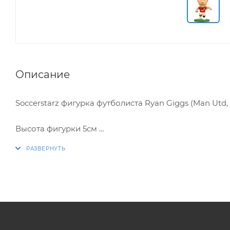
Описание
Soccerstarz фигурка футболиста Ryan Giggs (Man Utd, 
Высота фигурки 5см
В комплекте карточка коллекционера
Фигурка в блистерной упаковке
Официальный Лицензионный продукт