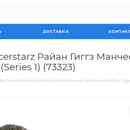
Ь
ДОСТАВКА
КОНТАК
erstarz Райан Гиггз Манч
Series 1) (73323)
утболиста Soccerstarz Райан Гиггз Манчестер Юнайтед (Ryan Giggs 