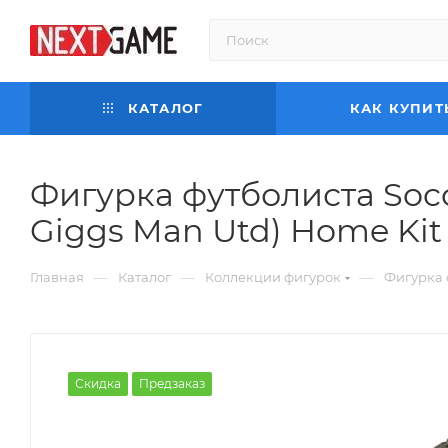
КАТАЛОГ
КАК КУПИТ
Фигурка футболиста Socc
Giggs Man Utd) Home Kit (
—
—
—
Главная
Каталог
Коллекции фигурок
Фигурка ф
Скидка
Предзаказ