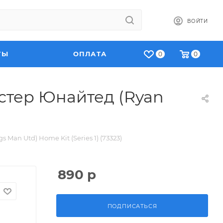
ВОЙТИ
ТЫ
ОПЛАТА
0
0
естер Юнайтед (Ryan
Man Utd) Home Kit (Series 1) (73323)
890
р
ПОДПИСАТЬСЯ