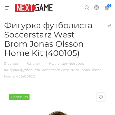
0
Фигурка футболиста
Soccerstarz West
Brom Jonas Olsson
Home Kit (400105)
—
—
—
Главная
Каталог
Коллекции фигурок
Фигурка футболиста Soccerstarz West Brom Jonas Olsson
Home Kit (400105)
Предзаказ