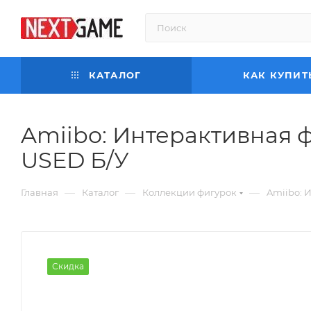
КАТАЛОГ
КАК КУПИТ
Amiibo: Интерактивная фи
USED Б/У
—
—
—
Главная
Каталог
Коллекции фигурок
Amiibo: И
Скидка