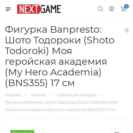
0
Фигурка Banpresto:
Шото Тодороки (Shoto
Todoroki) Моя
геройская академия
(My Hero Academia)
(BNS355) 17 см
—
—
—
Главная
Каталог
Коллекции фигурок
Фигурка Banpresto: Шото Тодороки (Shoto Todoroki) Моя
геройская академия (My Hero Academia) (BNS355) 17 см