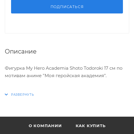
ПОДПИСАТЬСЯ
Описание
Фигурка My Hero Academia Shoto Todoroki 17 см по
мотивам аниме "Моя геройская академия".
Характеристики:
* Высота: 17 см
* Материал: пластик
* Оригинальный и официально лицензированный
О КОМПАНИИ
КАК КУПИТЬ
продукт