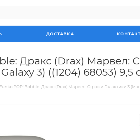
Ь
ДОСТАВКА
КОНТАК
le: Дракс (Drax) Марвел: 
Galaxy 3) ((1204) 68053) 9,5 
unko POP! Bobble: Дракс (Drax) Марвел: Стражи Галактики 3 (Marvel: