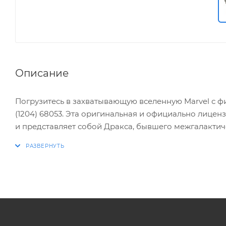
Описание
Погрузитесь в захватывающую вселенную Marvel с фиг
(1204) 68053. Эта оригинальная и официально лице
и представляет собой Дракса, бывшего межгалактиче
мести за убийство жены и дочери привела его в тю
путешествие за Сферой. После того, как он отомстил
Таносе. Фигурка поставляется в картонном боксе раз
любителей вселенной Marvel и коллекционеров фигур