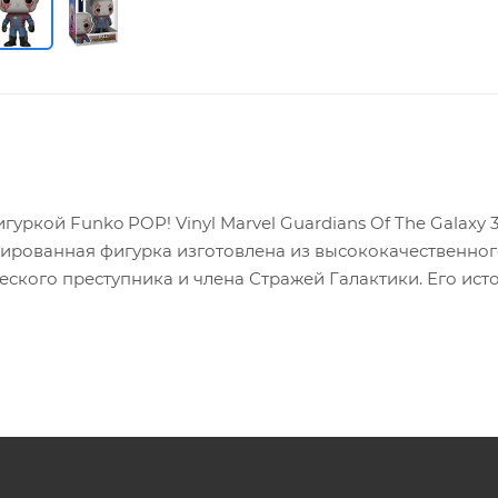
уркой Funko POP! Vinyl Marvel Guardians Of The Galaxy 3
нзированная фигурка изготовлена из высококачественно
ского преступника и члена Стражей Галактики. Его ист
рьму Килн, где он нашел неожиданных союзников и начал
 Ронану в Битве за Ксандар, он объявил о своей новой це
мером 11,5 х 9 х 16 см и является отличным подарком для
ок Funko POP! Vinyl. Разработчик и издатель - Funko.