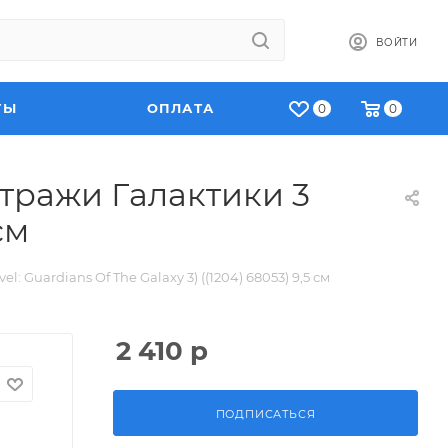
ВОЙТИ
ТЫ
ОПЛАТА
0
0
Стражи Галактики 3
см
 Guardians Of The Galaxy 3) ((1204) 68053) 9,5 см
2 410
р
ПОДПИСАТЬСЯ