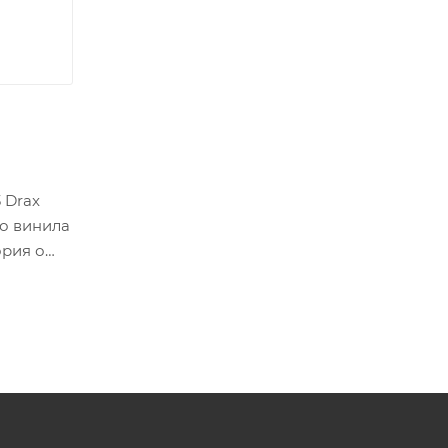
 Drax
го винила
ория о
 свое
ли -