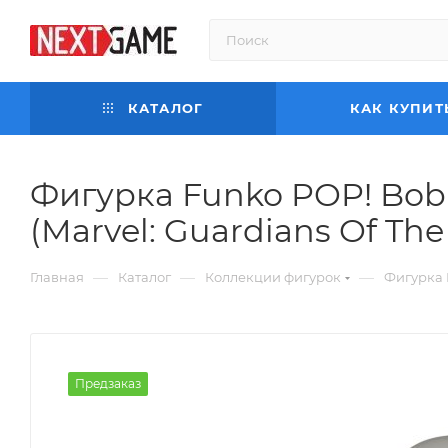
КАТАЛОГ
КАК КУПИТ
Фигурка Funko POP! Bobb
(Marvel: Guardians Of The 
—
—
—
Главная
Каталог
Коллекции фигурок
Фигурка F
Предзаказ