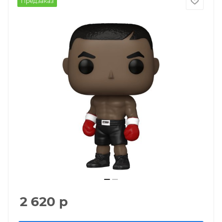
Предзаказ
2 620
р