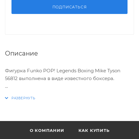
ПОДПИСАТЬСЯ
Описание
Фигурка Funko POP! Legends Boxing Mike Tyson
56812 выполнена в виде известного боксера.
Характеристики:
* Материал: винил
* Упаковка: картонный бокс
* Размер: 11.5 х 9 х 16 см
О КОМПАНИИ
КАК КУПИТЬ
* Разработчик/Издатель: Funko