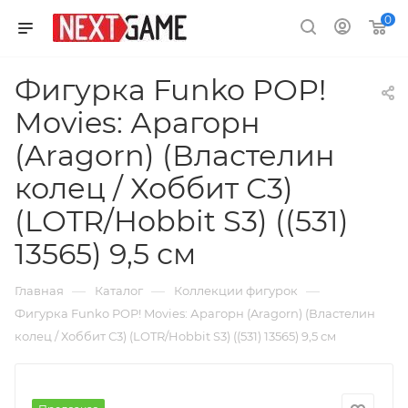
0
Фигурка Funko POP!
Movies: Арагорн
(Aragorn) (Властелин
колец / Хоббит С3)
(LOTR/Hobbit S3) ((531)
13565) 9,5 см
—
—
—
Главная
Каталог
Коллекции фигурок
Фигурка Funko POP! Movies: Арагорн (Aragorn) (Властелин
колец / Хоббит С3) (LOTR/Hobbit S3) ((531) 13565) 9,5 см