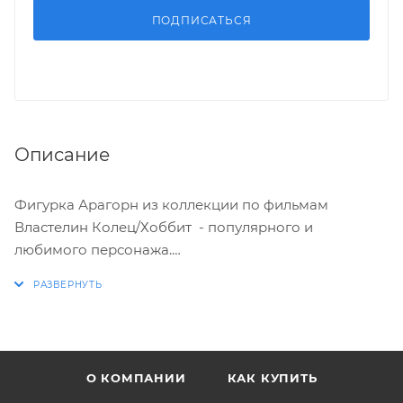
ПОДПИСАТЬСЯ
Описание
Фигурка Арагорн из коллекции по фильмам
Властелин Колец/Хоббит - популярного и
любимого персонажа.
Стилизована и детализирована. Поставляется в
картонной упаковке с блистерным окном.
Характеристики
О КОМПАНИИ
КАК КУПИТЬ