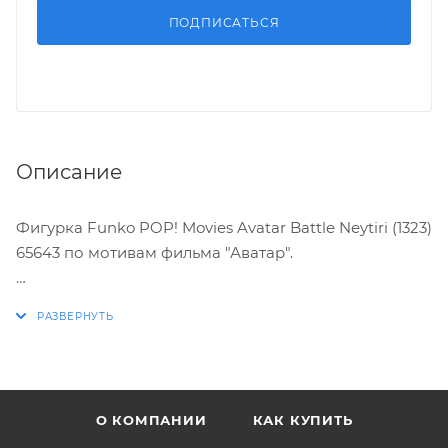
ПОДПИСАТЬСЯ
Описание
Фигурка Funko POP! Movies Avatar Battle Neytiri (1323)
65643 по мотивам фильма "Аватар".
Характеристики:
* Упаковка: картонный бокс
* Размеры бокса: 11.5 х 9 х 16 см
* Материал: винил
О КОМПАНИИ
КАК КУПИТЬ
* Оригинальный и официально лицензированный