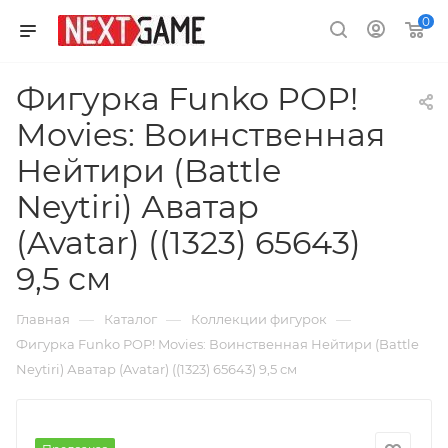
0
Фигурка Funko POP!
Movies: Воинственная
Нейтири (Battle
Neytiri) Аватар
(Avatar) ((1323) 65643)
9,5 см
—
—
—
Главная
Каталог
Коллекции фигурок
Фигурка Funko POP! Movies: Воинственная Нейтири (Battle
Neytiri) Аватар (Avatar) ((1323) 65643) 9,5 см