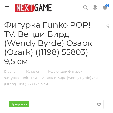
0
Фигурка Funko POP!
TV: Венди Бирд
(Wendy Byrde) Озарк
(Ozark) ((1198) 55803)
9,5 см
—
—
—
Главная
Каталог
Коллекции фигурок
Фигурка Funko POP! TV: Венди Бирд (Wendy Byrde) Озарк
(Ozark) ((1198) 55803) 9,5 см
Предзаказ