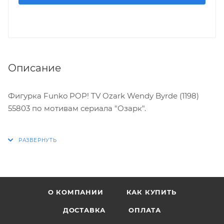
Описание
Фигурка Funko POP! TV Ozark Wendy Byrde (1198)
55803 по мотивам сериала "Озарк".
Характеристики:
* Упаковка: картонный бокс
* Размеры бокса: 11.5 х 9 х 16 см
* Материал: винил
О КОМПАНИИ
КАК КУПИТЬ
* Оригинальный и официально лицензированный
продукт
ДОСТАВКА
ОПЛАТА
* Разработчик/Издатель: Funko