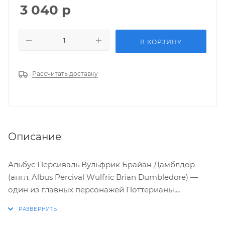
3 040
р
В КОРЗИНУ
Рассчитать доставку
Описание
Альбус Персиваль Вульфрик Брайан Дамблдор
(англ. Albus Percival Wulfric Brian Dumbledore) —
один из главных персонажей Поттерианы,
профессор трансфигурации, директор Школы
Чародейства и Волшебства Хогвартс, кавалер