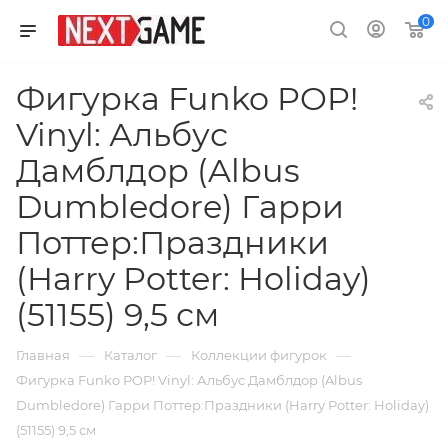
0
Фигурка Funko POP!
Vinyl: Альбус
Дамблдор (Albus
Dumbledore) Гарри
Поттер:Праздники
(Harry Potter: Holiday)
(51155) 9,5 см
—
—
—
Главная
Каталог
Коллекции фигурок
Фигурка Funko POP! Vinyl: Альбус Дамблдор (Albus
Dumbledore) Гарри Поттер:Праздники (Harry Potter: Holiday)
(51155) 9,5 см