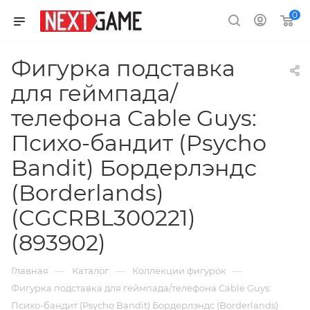
0
Фигурка подставка
для геймпада/
телефона Cable Guys:
Психо-бандит (Psycho
Bandit) Бордерлэндс
(Borderlands)
(CGCRBL300221)
(893902)
—
—
—
Главная
Каталог
Коллекции фигурок
Фигурка подставка для геймпада/телефона Cable Guys:
Психо-бандит (Psycho Bandit) Бордерлэндс (Borderlands)