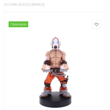
(CGCRBL300221) (893902)
Предзаказ