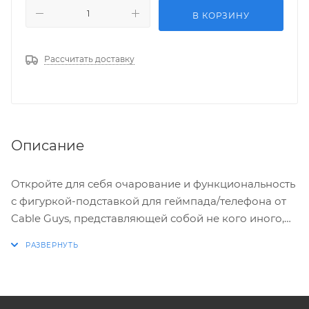
В КОРЗИНУ
Рассчитать доставку
Описание
Откройте для себя очарование и функциональность
с фигуркой-подставкой для геймпада/телефона от
Cable Guys, представляющей собой не кого иного,
как любимицу Disney – веселую и стильную Минни
Маус! Эта миловидная подставка не только украсит
ваш рабочий стол или пространство для игр, но и
обеспечит идеальное место для вашего смартфона
или геймпада. Высотой в 20 см, эта фигурка Минни