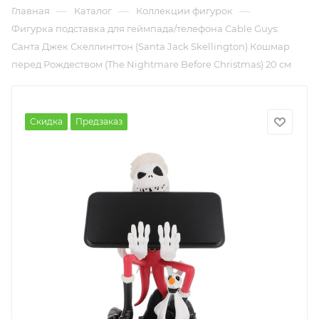
—
—
—
Главная
Каталог
Коллекции фигурок
Фигурка подставка для геймпада/телефона Cable Guys:
Санта Джек Скеллингтон (Santa Jack Skellington) Кошмар
перед Рождеством (The Nightmare Before Christmas) 20 см
Скидка
Предзаказ