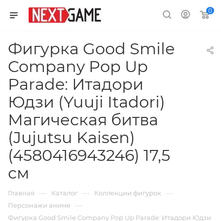
0
Фигурка Good Smile
Company Pop Up
Parade: Итадори
Юдзи (Yuuji Itadori)
Магическая битва
(Jujutsu Kaisen)
(4580416943246) 17,5
см
—
—
—
Главная
Каталог
Коллекции фигурок
—
Персонажи аниме
Фигурка Good Smile Company Pop Up Parade: Итадори Юдзи