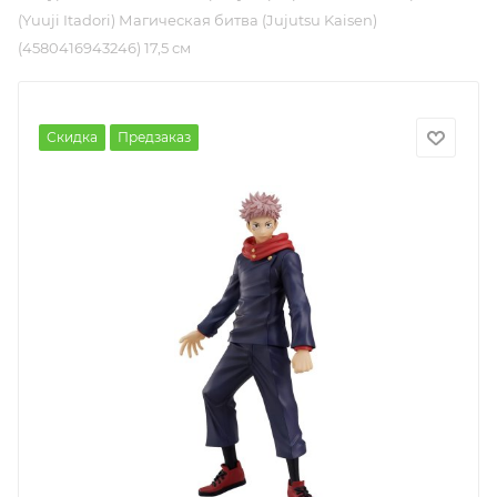
(Yuuji Itadori) Магическая битва (Jujutsu Kaisen)
(4580416943246) 17,5 см
Скидка
Предзаказ