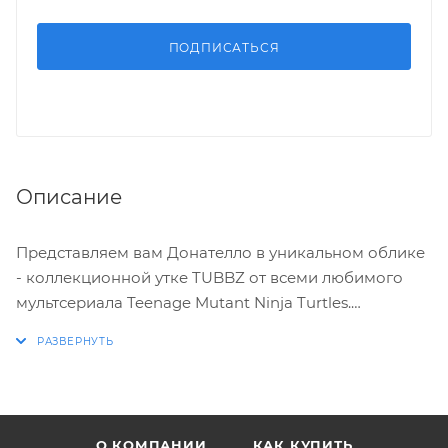
ПОДПИСАТЬСЯ
Описание
Представляем вам Донателло в уникальном облике
- коллекционной утке TUBBZ от всеми любимого
мультсериала Teenage Mutant Ninja Turtles.
Интеллектуал среди черепашек-ниндзя теперь
воплощен в форме забавной косплейной утки,
украшенной характерной фиолетовой банданой и
вооруженной посохом бо. Это произведение
искусства, которое бы восхитило даже
О КОМПАНИИ
КАК КУПИТЬ