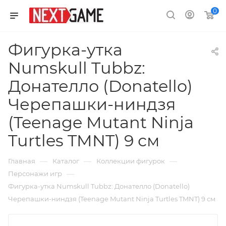
0
Фигурка-утка
Numskull Tubbz:
Донателло (Donatello)
Черепашки-ниндзя
(Teenage Mutant Ninja
Turtles TMNT) 9 см
—
—
—
Главная
Каталог
Коллекции фигурок
—
Персонажи игр
Фигурка-утка Numskull Tubbz: Донателло (Donatello)
Черепашки-ниндзя (Teenage Mutant Ninja Turtles TMNT) 9 см