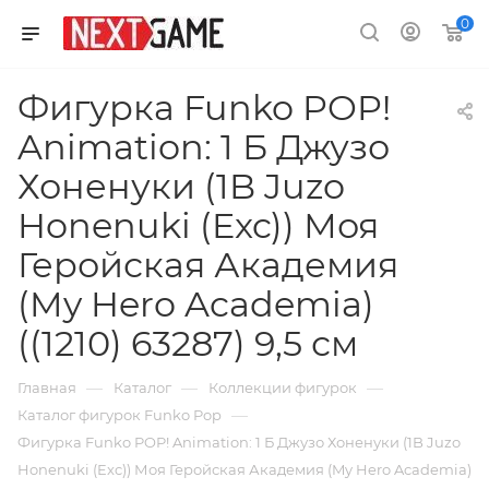
0
Фигурка Funko POP!
Animation: 1 Б Джузо
Хоненуки (1B Juzo
Honenuki (Exc)) Моя
Геройская Академия
(My Hero Academia)
((1210) 63287) 9,5 см
—
—
—
Главная
Каталог
Коллекции фигурок
—
Каталог фигурок Funko Pop
Фигурка Funko POP! Animation: 1 Б Джузо Хоненуки (1B Juzo
Honenuki (Exc)) Моя Геройская Академия (My Hero Academia)