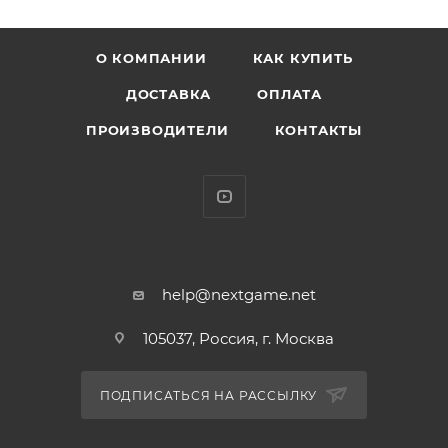
* Упаковка: картонный бокс
* Размеры бокса: 11.5 х 9 х 16 см
О КОМПАНИИ
КАК КУПИТЬ
* Материал: винил
* Оригинальный и официально лицензированный
ДОСТАВКА
ОПЛАТА
продукт
ПРОИЗВОДИТЕЛИ
КОНТАКТЫ
* Разработчик/Издатель: Funko
Джузо Хоненуки - ученик класса 1-B академии Юэй.
Джузо ненавидит проигрывать, но не особо
обижается, когда кто-то заслуженно оказывается
впереди него, и не разделяет ненависти Мономы по
отношению к 1-A.
help@nextgame.net
105037, Россия, г. Москва
ПОДПИСАТЬСЯ НА РАССЫЛКУ