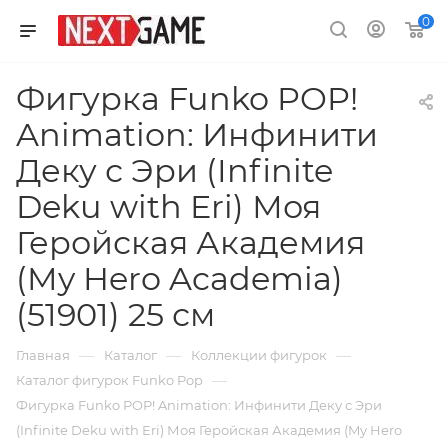
0
Фигурка Funko POP!
Animation: Инфинити
Деку с Эри (Infinite
Deku with Eri) Моя
Геройская Академия
(My Hero Academia)
(51901) 25 см
—
—
—
Главная
Каталог
Коллекции фигурок
—
Каталог фигурок Funko Pop
Фигурка Funko POP! Animation: Инфинити Деку с Эри
(Infinite Deku with Eri) Моя Геройская Академия (My Hero