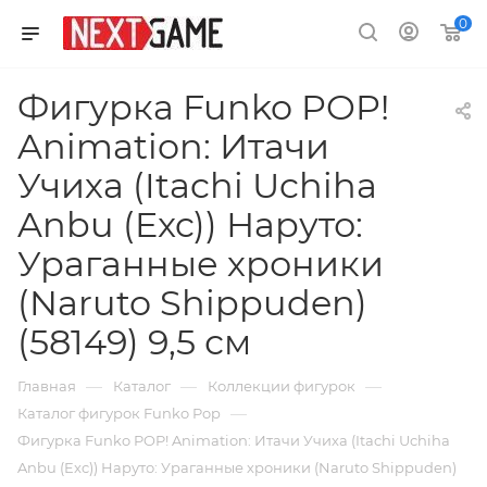
0
Фигурка Funko POP!
Animation: Итачи
Учиха (Itachi Uchiha
Anbu (Exc)) Наруто:
Ураганные хроники
(Naruto Shippuden)
(58149) 9,5 см
—
—
—
Главная
Каталог
Коллекции фигурок
—
Каталог фигурок Funko Pop
Фигурка Funko POP! Animation: Итачи Учиха (Itachi Uchiha
Anbu (Exc)) Наруто: Ураганные хроники (Naruto Shippuden)