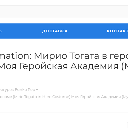
Ь
ДОСТАВКА
КОНТАК
ation: Мирио Тогата в гер
 Моя Геройская Академия (
—
фигурок Funko Pop
тюме (Mirio Togato in Hero Costume) Моя Геройская Академия (My H