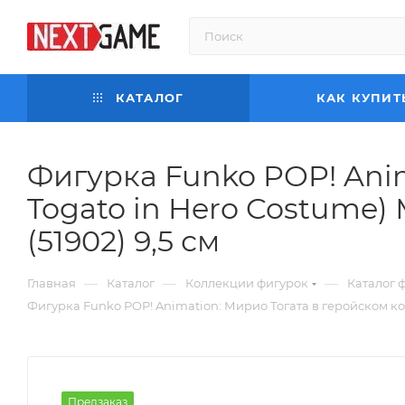
КАТАЛОГ
КАК КУПИТ
Фигурка Funko POP! Anim
Togato in Hero Costume)
(51902) 9,5 см
—
—
—
Главная
Каталог
Коллекции фигурок
Каталог 
Фигурка Funko POP! Animation: Мирио Тогата в геройском кос
Предзаказ