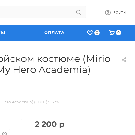
ВОЙТИ
ТЫ
ОПЛАТА
0
0
ойском костюме (Mirio
My Hero Academia)
ero Academia) (51902) 9,5 см
2 200
р