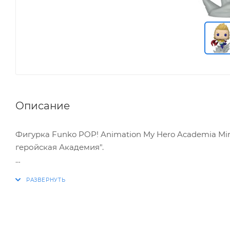
Описание
Фигурка Funko POP! Animation My Hero Academia Mir
геройская Академия".
ХАРАКТЕРИСТИКИ:
* Упаковка: картонный бокс
* Размер: 11.5 х 9 х 16 см
* Материал: винил