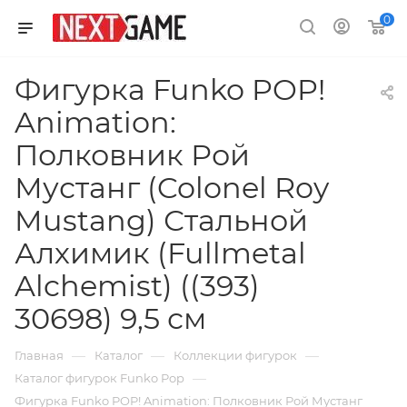
0
Фигурка Funko POP!
Animation:
Полковник Рой
Мустанг (Colonel Roy
Mustang) Стальной
Алхимик (Fullmetal
Alchemist) ((393)
30698) 9,5 см
—
—
—
Главная
Каталог
Коллекции фигурок
—
Каталог фигурок Funko Pop
Фигурка Funko POP! Animation: Полковник Рой Мустанг