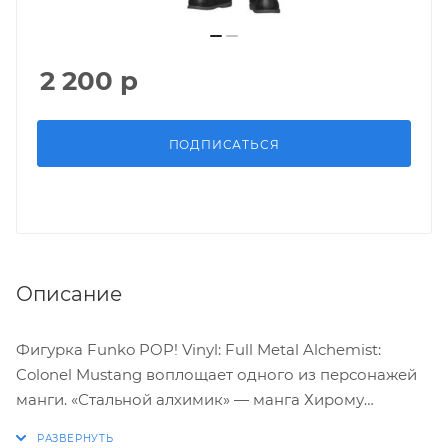
2 200
р
ПОДПИСАТЬСЯ
Описание
Фигурка Funko POP! Vinyl: Full Metal Alchemist:
Colonel Mustang воплощает одного из персонажей
манги. «Стальной алхимик» — манга Хирому
Аракавы. Манга ежемесячно издавалась с августа