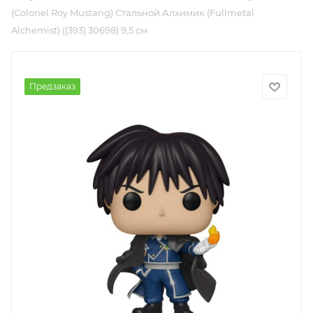
(Colonel Roy Mustang) Стальной Алхимик (Fullmetal
Alchemist) ((393) 30698) 9,5 см
Предзаказ