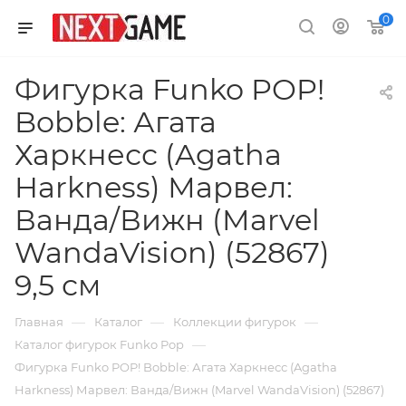
0
Фигурка Funko POP!
Bobble: Агата
Харкнесс (Agatha
Harkness) Марвел:
Ванда/Вижн (Marvel
WandaVision) (52867)
9,5 см
—
—
—
Главная
Каталог
Коллекции фигурок
—
Каталог фигурок Funko Pop
Фигурка Funko POP! Bobble: Агата Харкнесс (Agatha
Harkness) Марвел: Ванда/Вижн (Marvel WandaVision) (52867)