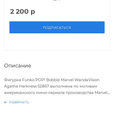
2 200
р
ПОДПИСАТЬСЯ
Описание
Фигурка Funko POP! Bobble Marvel WandaVision
Agatha Harkness 52867 выполнена по мотивам
американского мини-сериала производства Marvel
Studios. «ВандаВижен» основан на персонажах
комиксов Marvel Алой Ведьме и Вижене. Сюжет
сериала, действие которого происходит в