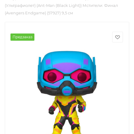
(Ультрафиолет) (Ant-Man (Black Light)) Мстители: Финал
(Avengers Endgame) (57927) 9,5 см
Предзаказ