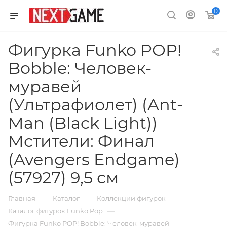
0
Фигурка Funko POP!
Bobble: Человек-
муравей
(Ультрафиолет) (Ant-
Man (Black Light))
Мстители: Финал
(Avengers Endgame)
(57927) 9,5 см
—
—
—
Главная
Каталог
Коллекции фигурок
—
Каталог фигурок Funko Pop
Фигурка Funko POP! Bobble: Человек-муравей