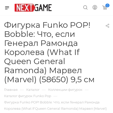
0
Фигурка Funko POP!
Bobble: Что, если
Генерал Рамонда
Королева (What If
Queen General
Ramonda) Марвел
(Marvel) (58650) 9,5 см
—
—
—
Главная
Каталог
Коллекции фигурок
—
Каталог фигурок Funko Pop
Фигурка Funko POP! Bobble: Что, если Генерал Рамонда
Королева (What If Queen General Ramonda) Марвел (Marvel)