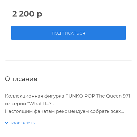
2 200
р
ПОДПИСАТЬСЯ
Описание
Коллекционная фигурка FUNKO POP The Queen 971
из серии "What If…?".
Настоящим фанатам рекомендуем собрать всех
героев! Captain Carter, Frost Giant Loki, Gamora
w/Blade of Thanos, Infinity Killmonger, Infinity Ultron!
Ты же самый преданный фанат!