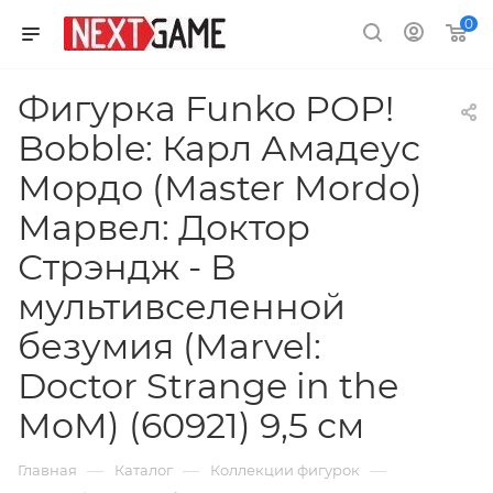
0
Фигурка Funko POP!
Bobble: Карл Амадеус
Мордо (Master Mordo)
Марвел: Доктор
Стрэндж - В
мультивселенной
безумия (Marvel:
Doctor Strange in the
MoM) (60921) 9,5 см
—
—
—
Главная
Каталог
Коллекции фигурок