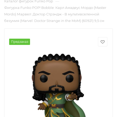
—
Каталог фигурок Funko Pop
Фигурка Funko POP! Bobble: Карл Амадеус Мордо (Master
Mordo) Марвел: Доктор Стрэндж - В мультивселенной
безумия (Marvel: Doctor Strange in the MoM) (60921) 9,5 см
Предзаказ