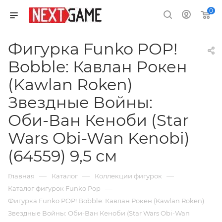
0
Фигурка Funko POP!
Bobble: Кавлан Рокен
(Kawlan Roken)
Звездные Войны:
Оби-Ван Кеноби (Star
Wars Obi-Wan Kenobi)
(64559) 9,5 см
—
—
—
Главная
Каталог
Коллекции фигурок
—
Каталог фигурок Funko Pop
Фигурка Funko POP! Bobble: Кавлан Рокен (Kawlan Roken)
Звездные Войны: Оби-Ван Кеноби (Star Wars Obi-Wan