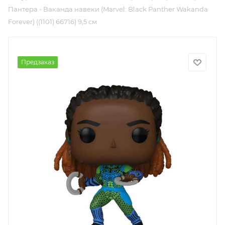
Пантера - Ваканда навеки (Marvel: Black Panther Wakanda
Forever) ((1101) 66716) 9,5 см
Предзаказ