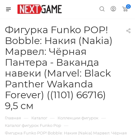
0
Фигурка Funko POP!
Bobble: Накия (Nakia)
Марвел: Чёрная
Пантера - Ваканда
навеки (Marvel: Black
Panther Wakanda
Forever) ((1101) 66716)
9,5 см
—
—
—
Главная
Каталог
Коллекции фигурок
—
Каталог фигурок Funko Pop
Фигурка Funko POP! Bobble: Накия (Nakia) Марвел: Чёрная