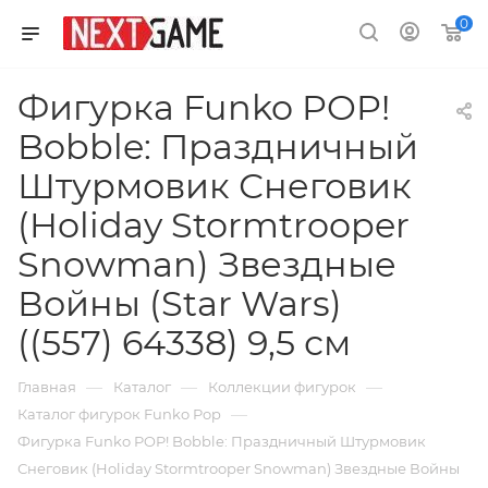
0
Фигурка Funko POP!
Bobble: Праздничный
Штурмовик Снеговик
(Holiday Stormtrooper
Snowman) Звездные
Войны (Star Wars)
((557) 64338) 9,5 см
—
—
—
Главная
Каталог
Коллекции фигурок
—
Каталог фигурок Funko Pop
Фигурка Funko POP! Bobble: Праздничный Штурмовик
Снеговик (Holiday Stormtrooper Snowman) Звездные Войны