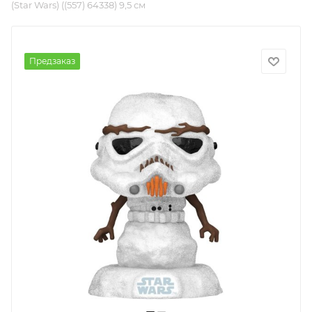
(Star Wars) ((557) 64338) 9,5 см
Предзаказ