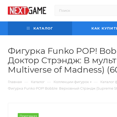
КАТАЛОГ
КАК КУПИТ
Фигурка Funko POP! Bob
Доктор Стрэндж: В мульт
Multiverse of Madness) (6
—
—
—
Главная
Каталог
Коллекции фигурок
Каталог 
Фигурка Funko POP! Bobble: Верховный Стрэндж (Supreme Stran
Предзаказ