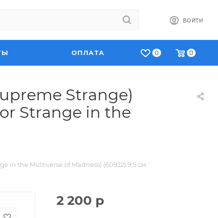
ВОЙТИ
ТЫ
ОПЛАТА
0
0
upreme Strange)
r Strange in the
n the Multiverse of Madness) (60922) 9,5 см
2 200
р