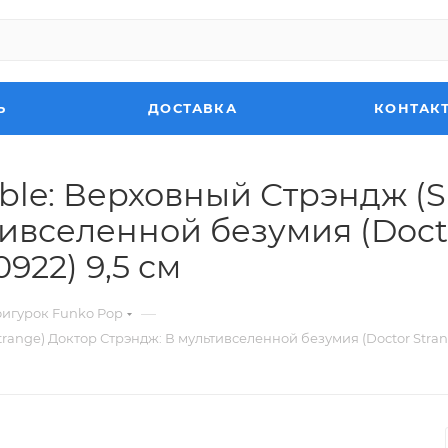
Ь
ДОСТАВКА
КОНТАК
ble: Верховный Стрэндж (S
ивселенной безумия (Docto
0922) 9,5 см
—
фигурок Funko Pop
ge) Доктор Стрэндж: В мультивселенной безумия (Doctor Strange i