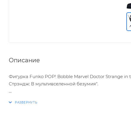
Описание
Фигурка Funko POP! Bobble Marvel Doctor Strange in
Стрэндж: В мультивселенной безумия".
ХАРАКТЕРИСТИКИ:
* Упаковка: картонный бокс
* Размеры бокса: 11.5 х 9 х 16 см
* Материал: винил