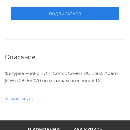
ПОДПИСАТЬСЯ
Описание
Фигурка Funko POP! Comic Covers DC Black Adam
(GW) (08) 64070 по мотивам вселенной DC.
Характеристики:
* Упаковка: пластиковый бокс
* Фигурка светится в темноте
* Материал: винил
О КОМПАНИИ
КАК КУПИТЬ