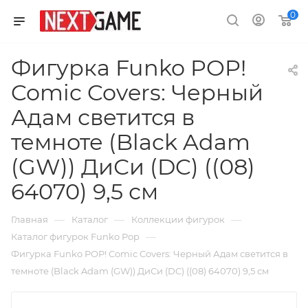
0
Фигурка Funko POP!
Comic Covers: Черный
Адам светится в
темноте (Black Adam
(GW)) ДиСи (DC) ((08)
64070) 9,5 см
—
—
—
Главная
Каталог
Коллекции фигурок
—
Каталог фигурок Funko Pop
Фигурка Funko POP! Comic Covers: Черный Адам светится в
темноте (Black Adam (GW)) ДиСи (DC) ((08) 64070) 9,5 см