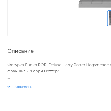
Описание
Фигурка Funko POP! Deluxe Harry Potter Hogsmeade A
франшизы "Гарри Поттер".
Характеристики:
* Упаковка: картонный бокс
* Размеры бокса: 20.5 х 16,5 х 14 см
* Материал: винил