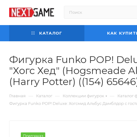
КАТАЛОГ
КАК КУПИТ
Фигурка Funko POP! Del
"Хогс Хед" (Hogsmeade A
(Harry Potter) ((154) 65646
—
—
—
Главная
Каталог
Коллекции фигурок
Каталог 
Фигурка Funko POP! Deluxe: Хогсмид Альбус Дамблдор с гостин
Предзаказ