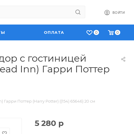
ВОЙТИ
ТЫ
ОПЛАТА
0
0
дор с гостиницей
ead Inn) Гарри Поттер
арри Поттер (Harry Potter) ((154) 65646) 20 см
5 280
р