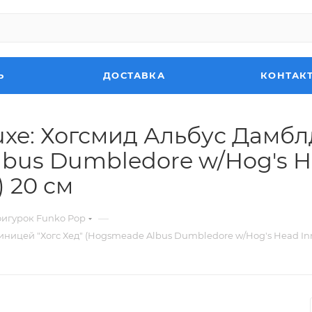
Ь
ДОСТАВКА
КОНТАК
uxe: Хогсмид Альбус Дамбл
lbus Dumbledore w/Hog's H
) 20 см
—
фигурок Funko Pop
ицей "Хогс Хед" (Hogsmeade Albus Dumbledore w/Hog's Head Inn) Г