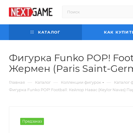
КАТАЛОГ
КАК КУПИТ
Фигурка Funko POP! Footb
Жермен (Paris Saint-Germa
—
—
—
Главная
Каталог
Коллекции фигурок
Каталог 
Фигурка Funko POP! Football: Кейлор Навас (Keylor Navas) Пари
Предзаказ