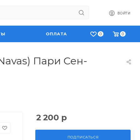
ВОЙТИ
ТЫ
ОПЛАТА
0
0
 Navas) Пари Сен-
2 200
р
ПОДПИСАТЬСЯ