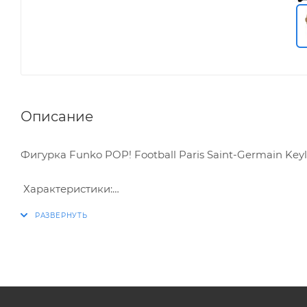
Описание
Фигурка Funko POP! Football Paris Saint-Germain Keyl
Характеристики:
* Упаковка: картонный бокс
* Размеры бокса: 11.5 х 9 х 16 см
* Материал: винил
* Оригинальный и официально лицензированный 
* Разработчик/Издатель: Funko