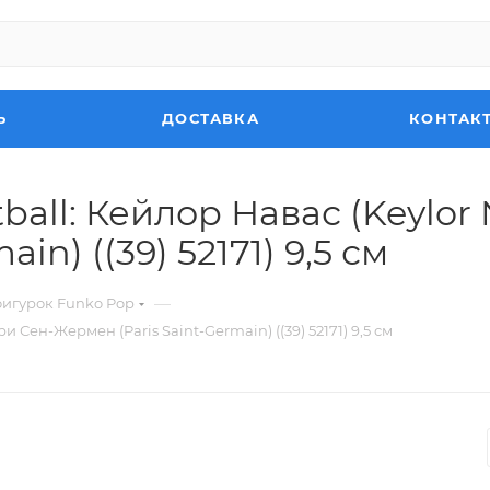
Ь
ДОСТАВКА
КОНТАК
all: Кейлор Навас (Keylor
in) ((39) 52171) 9,5 см
—
фигурок Funko Pop
 Сен-Жермен (Paris Saint-Germain) ((39) 52171) 9,5 см