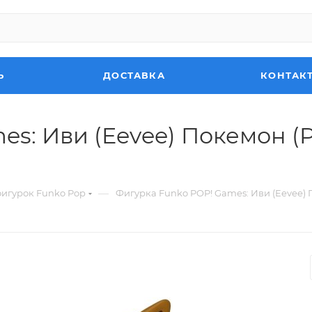
Ь
ДОСТАВКА
КОНТАК
s: Иви (Eevee) Покемон (P
—
фигурок Funko Pop
Фигурка Funko POP! Games: Иви (Eevee) П