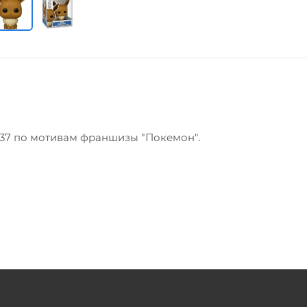
637 по мотивам франшизы "Покемон".
продукт