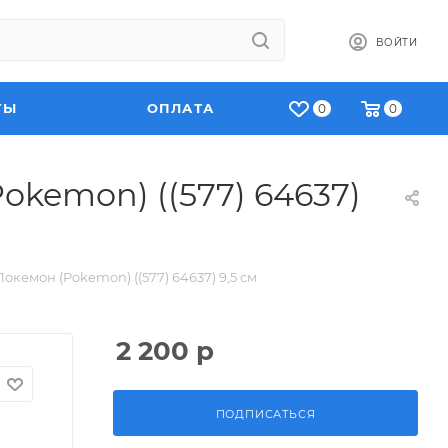
ВОЙТИ
ТЫ
ОПЛАТА
0
0
okemon) ((577) 64637)
окемон (Pokemon) ((577) 64637) 9,5 см
2 200
р
ПОДПИСАТЬСЯ