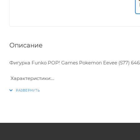
Описание
Фигурка Funko POP! Games Pokemon Eevee (577) 64
Характеристики:
* Упаковка: картонный бокс
* Размеры бокса: 11.5 х 9 х 16 см
* Материал: винил
* Оригинальный и официально лицензированный 
* Разработчик/Издатель: Funko