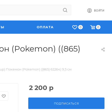
ВОЙТИ
ТЫ
ОПЛАТА
0
0
н (Pokemon) ((865)
p) Покемон (Pokemon) ((865) 62264) 9,5 см
2 200
р
ПОДПИСАТЬСЯ