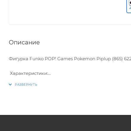
Описание
Фигурка Funko POP! Games Pokemon Piplup (865) 6
Характеристики:
* Упаковка: картонный бокс
* Размеры бокса: 11.5 х 9 х 16 см
* Материал: винил
* Оригинальный и официально лицензированный 
* Разработчик/Издатель: Funko