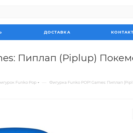
Ь
ДОСТАВКА
КОНТАК
s: Пиплап (Piplup) Покемо
—
фигурок Funko Pop
Фигурка Funko POP! Games: Пиплап (Piplu