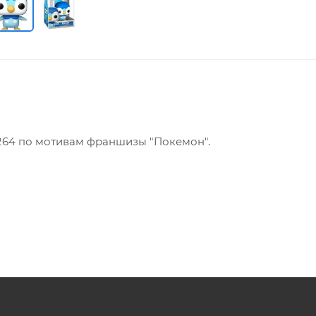
2264 по мотивам франшизы "Покемон".
продукт