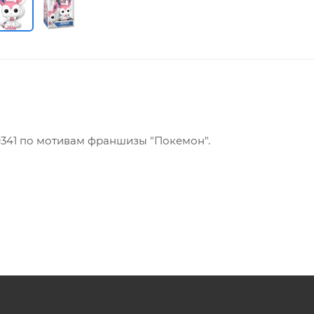
9341 по мотивам франшизы "Покемон".
продукт