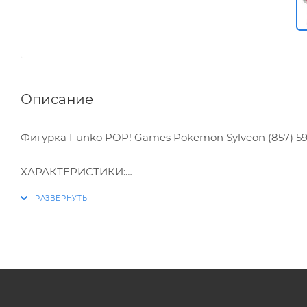
Описание
Фигурка Funko POP! Games Pokemon Sylveon (857) 5
ХАРАКТЕРИСТИКИ:
* Упаковка: картонный бокс
* Размеры бокса: 11.5 х 9 х 16 см
* Материал: винил
* Оригинальный и официально лицензированный 
* Разработчик/Издатель: Funko