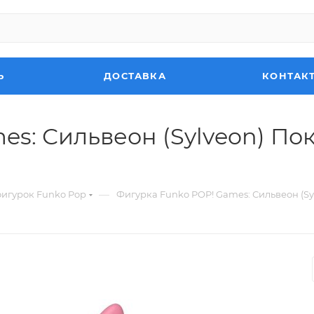
Ь
ДОСТАВКА
КОНТАК
es: Сильвеон (Sylveon) По
—
фигурок Funko Pop
Фигурка Funko POP! Games: Сильвеон (Syl