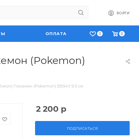
ВОЙТИ
ТЫ
ОПЛАТА
0
0
кемон (Pokemon)
veon) Покемон (Pokemon) (59341) 9,5 см
2 200
р
ПОДПИСАТЬСЯ