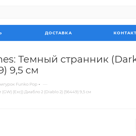
Ь
ДОСТАВКА
КОНТАК
s: Темный странник (Dark
) 9,5 см
—
фигурок Funko Pop
W) (Exc)) Диабло 2 (Diablo 2) (56449) 9,5 см