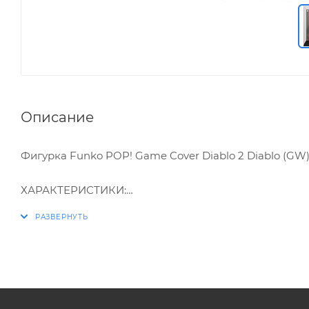
Описание
Фигурка Funko POP! Game Cover Diablo 2 Diablo (GW)
ХАРАКТЕРИСТИКИ:
* Упаковка: картонный бокс
* Материал: винил, пластик
* Разработчик/Издатель: Funko
Diablo II — компьютерная ролевая игра в жанре экш