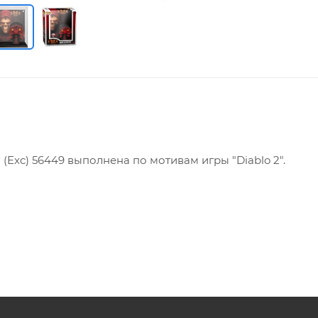
 (Exc) 56449 выполнена по мотивам игры "Diablo 2".
н («hack and slash»), разработанная американской комп