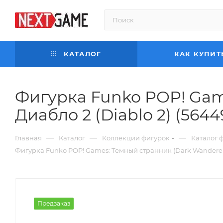
КАТАЛОГ
КАК КУПИТ
Фигурка Funko POP! Game
Диабло 2 (Diablo 2) (56449
—
—
—
Главная
Каталог
Коллекции фигурок
Каталог 
Фигурка Funko POP! Games: Темный странник (Dark Wanderer (G
Предзаказ