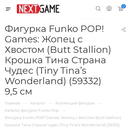
0
Фигурка Funko POP!
Games: Жопец с
Хвостом (Butt Stallion)
Крошка Тина Страна
Чудес (Tiny Tina’s
Wonderland) (59332)
9,5 см
—
—
—
Главная
Каталог
Коллекции фигурок
—
Каталог фигурок Funko Pop
Фигурка Funko POP! Games: Жопец с Хвостом (Butt Stallion)
Крошка Тина Страна Чудес (Tiny Tina’s Wonderland) (59332)