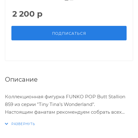
2 200
р
ПОДПИСАТЬСЯ
Описание
Коллекционная фигурка FUNKO POP Butt Stallion
859 из серии "Tiny Tina’s Wonderland".
Настоящим фанатам рекомендуем собрать всех
героев! Tina, Butt Stallion, Dragon Lord! Ты же самый
преданный фанат!
Butt Stallion – неигровой персонаж в дополнении