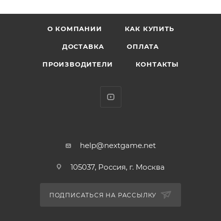
«Крошка Тина штурмует Обитель дракона» к
Borderlands 2. Её также можно увидеть в Tales from
О КОМПАНИИ
КАК КУПИТЬ
the Borderlands.
Фигурки FUNKO POP отличаются высокой
ДОСТАВКА
ОПЛАТА
детализацией и уникальным дизайном в виде
ПРОИЗВОДИТЕЛИ
КОНТАКТЫ
большой головы. Их можно коллекционировать, что
особенно ценят фанаты.
Фигурка FUNKO POP Butt Stallion 859 станет
отличным дополнением в коллекцию и обязательно
обрадует фаната игры "Tiny Tina’s Wonderland".
Фигурка надежно упакована в фирменный бокс
FUNKO POP – официально доступны для продажи в
help@nextgame.net
РФ.
105037, Россия, г. Москва
ХАРАКТЕРИСТИКИ:
ПОДПИСАТЬСЯ НА РАССЫЛКУ
* В комплект входит: фигурка 10 см
* Размеры бокса: 11.5 х 9 х 16 см