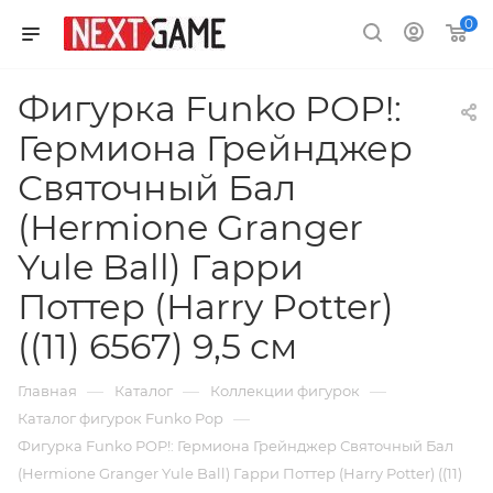
0
Фигурка Funko POP!:
Гермиона Грейнджер
Святочный Бал
(Hermione Granger
Yule Ball) Гарри
Поттер (Harry Potter)
((11) 6567) 9,5 см
—
—
—
Главная
Каталог
Коллекции фигурок
—
Каталог фигурок Funko Pop
Фигурка Funko POP!: Гермиона Грейнджер Святочный Бал
(Hermione Granger Yule Ball) Гарри Поттер (Harry Potter) ((11)