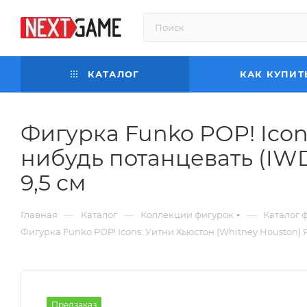
КАТАЛОГ
КАК КУПИТ
Фигурка Funko POP! Icon
нибудь потанцевать (IWD
9,5 см
—
—
—
Главная
Каталог
Коллекции фигурок
Каталог 
Фигурка Funko POP! Icons: Уитни Хьюстон (Whitney Houston) Я
Предзаказ