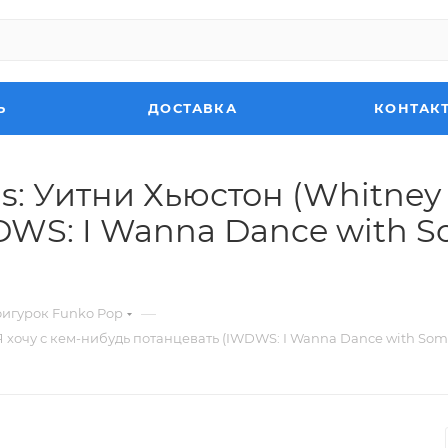
Ь
ДОСТАВКА
КОНТАК
s: Уитни Хьюстон (Whitney 
WS: I Wanna Dance with So
—
фигурок Funko Pop
 хочу с кем-нибудь потанцевать (IWDWS: I Wanna Dance with Someb