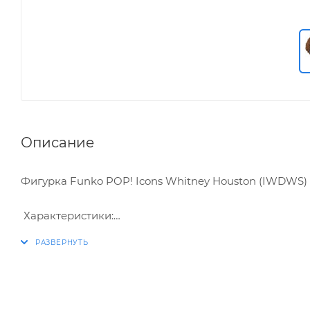
Описание
Фигурка Funko POP! Icons Whitney Houston (IWDWS) (
Характеристики:
* Упаковка: картонный бокс
* Размеры бокса: 11.5 х 9 х 16 см
* Материал: винил
* Оригинальный и официально лицензированный 