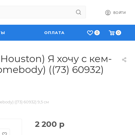
ВОЙТИ
ТЫ
ОПЛАТА
0
0
Houston) Я хочу с кем-
mebody) ((73) 60932)
ody) ((73) 60932) 9,5 см
2 200
р