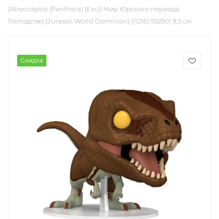
(Atrociraptor (Panthera) (Exc)) Мир Юрского периода:
Господство (Jurassic World Dominion) ((1216) 55290) 9,5 см
Скидка