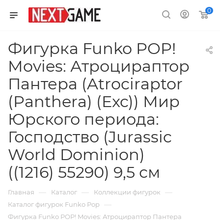
0
Фигурка Funko POP!
Movies: Атроцираптор
Пантера (Atrociraptor
(Panthera) (Exc)) Мир
Юрского периода:
Господство (Jurassic
World Dominion)
((1216) 55290) 9,5 см
—
—
—
Главная
Каталог
Коллекции фигурок
—
Каталог фигурок Funko Pop
Фигурка Funko POP! Movies: Атроцираптор Пантера