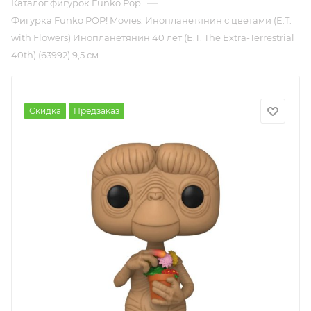
—
Каталог фигурок Funko Pop
Фигурка Funko POP! Movies: Инопланетянин с цветами (E.T.
with Flowers) Инопланетянин 40 лет (E.T. The Extra-Terrestrial
40th) (63992) 9,5 см
Скидка
Предзаказ