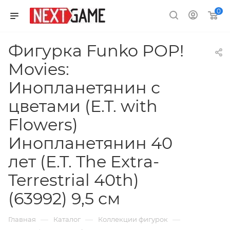
0
Фигурка Funko POP!
Movies:
Инопланетянин с
цветами (E.T. with
Flowers)
Инопланетянин 40
лет (E.T. The Extra-
Terrestrial 40th)
(63992) 9,5 см
—
—
—
Главная
Каталог
Коллекции фигурок