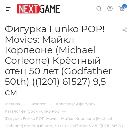
0
Фигурка Funko POP!
Movies: Майкл
Корлеоне (Michael
Corleone) Крёстный
отец 50 лет (Godfather
50th) ((1201) 61527) 9,5
см
—
—
—
Главная
Каталог
Коллекции фигурок
—
Каталог фигурок Funko Pop
Фигурка Funko POP! Movies: Майкл Корлеоне (Michael
Corleone) Крёстный отец 50 лет (Godfather 50th) ((1201) 61527)