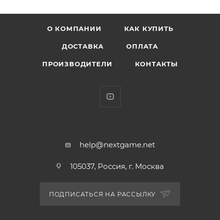
* Упаковка: картонный бокс
* Размеры бокса: 11.5 х 9 х 16 см
О КОМПАНИИ
КАК КУПИТЬ
* Материал: винил
* Оригинальный и официально лицензированный
ДОСТАВКА
ОПЛАТА
продукт
ПРОИЗВОДИТЕЛИ
КОНТАКТЫ
* Разработчик/Издатель: Funko
Майкл Корлеоне - один из главных героев романа
«Крёстный отец» Марио Пьюзо и его продолжений,
а также один из ключевых персонажей романа
«Сицилиец». Майкл - младший сын дона Вито
Корлеоне, сицилийского эмигранта, который
help@nextgame.net
построил одну из сильнейших криминальных
105037, Россия, г. Москва
империй в Америке.
ПОДПИСАТЬСЯ НА РАССЫЛКУ