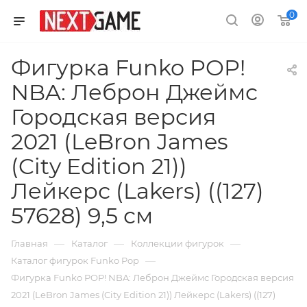
0
Фигурка Funko POP!
NBA: Леброн Джеймс
Городская версия
2021 (LeBron James
(City Edition 21))
Лейкерс (Lakers) ((127)
57628) 9,5 см
—
—
—
Главная
Каталог
Коллекции фигурок
—
Каталог фигурок Funko Pop
Фигурка Funko POP! NBA: Леброн Джеймс Городская версия
2021 (LeBron James (City Edition 21)) Лейкерс (Lakers) ((127)