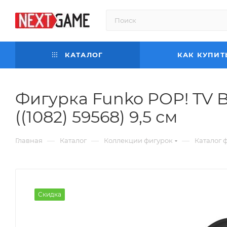
КАТАЛОГ
КАК КУПИТ
Фигурка Funko POP! TV B
((1082) 59568) 9,5 см
—
—
—
Главная
Каталог
Коллекции фигурок
Каталог 
Скидка