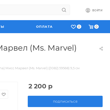
ВОЙТИ
ТЫ
ОПЛАТА
0
0
арвел (Ms. Marvel)
) Мисс Марвел (Ms. Marvel) ((1082) 59568) 9,5 см
2 200
р
ПОДПИСАТЬСЯ