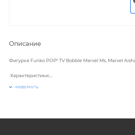
Описание
Фигурка Funko POP! TV Bobble Marvel Ms. Marvel Ais
Характеристики:
* Упаковка: картонный бокс
* Размеры бокса: 11.5 х 9 х 16 см
* Материал: винил
* Оригинальный и официально лицензированный 
* Разработчик/Издатель: Funko