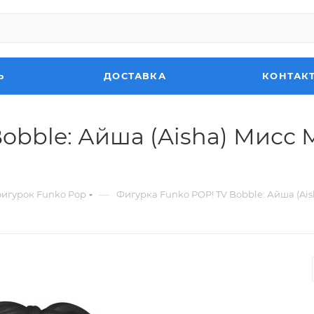
Ь
ДОСТАВКА
КОНТАК
obble: Айша (Aisha) Мисс М
—
фигурок Funko Pop
Фигурка Funko POP! TV Bobble: Айша (Aisha