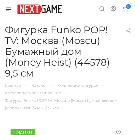
0
Фигурка Funko POP!
TV: Москва (Moscu)
Бумажный дом
(Money Heist) (44578)
9,5 см
—
—
—
Главная
Каталог
Коллекции фигурок
—
Каталог фигурок Funko Pop
Фигурка Funko POP! TV: Москва (Moscu) Бумажный дом
(Money Heist) (44578) 9,5 см
Предзаказ