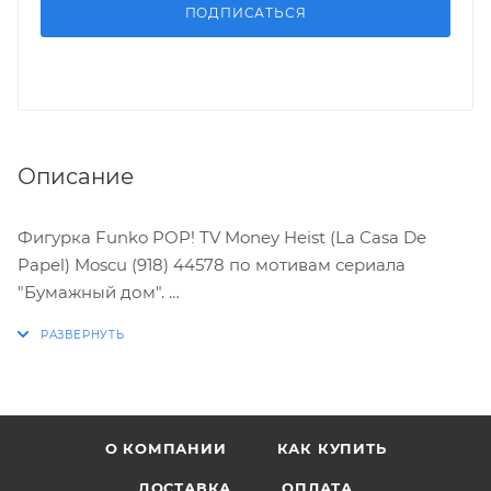
ПОДПИСАТЬСЯ
Описание
Фигурка Funko POP! TV Money Heist (La Casa De
Papel) Moscu (918) 44578 по мотивам сериала
"Бумажный дом".
ХАРАКТЕРИСТИКИ:
* Упаковка: картонный бокс
* Размеры бокса: 11.5 х 9 х 16 см
О КОМПАНИИ
КАК КУПИТЬ
* Материал: винил
* Оригинальный и официально лицензированный
ДОСТАВКА
ОПЛАТА