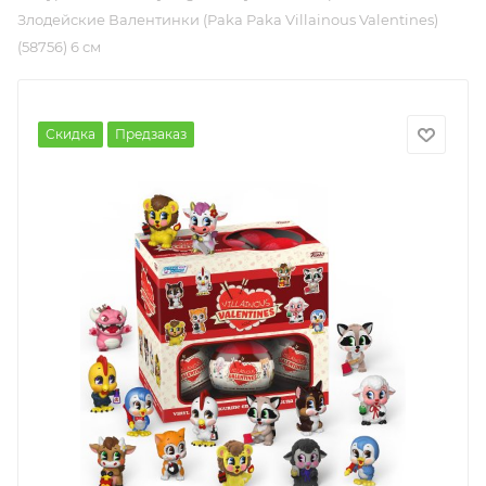
Злодейские Валентинки (Paka Paka Villainous Valentines)
(58756) 6 см
Скидка
Предзаказ