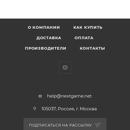
ХАРАКТЕРИСТИКИ:
* Материал: винил
О КОМПАНИИ
КАК КУПИТЬ
* Оригинальный и официально лицензированный
продукт
ДОСТАВКА
ОПЛАТА
* Разработчик/Издатель: Funko
ПРОИЗВОДИТЕЛИ
КОНТАКТЫ
Обратите внимание: мы не можем принимать
запросы на определенные товары. Выбор фигурки
случайный. Вы можете получить повторяющиеся
фигуры. Получение конкретной выборочной
фигурки не гарантируется.
help@nextgame.net
105037, Россия, г. Москва
ПОДПИСАТЬСЯ НА РАССЫЛКУ