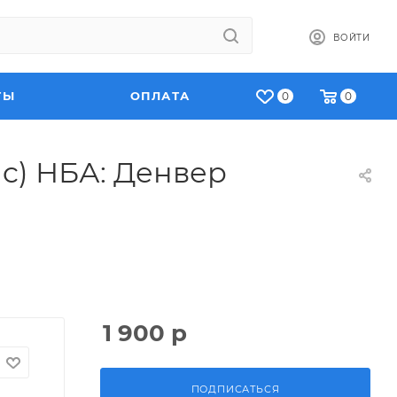
ВОЙТИ
ТЫ
ОПЛАТА
0
0
ic) НБА: Денвер
1 900
р
ПОДПИСАТЬСЯ