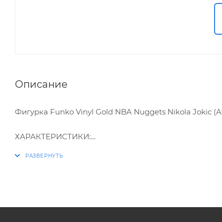
Описание
Фигурка Funko Vinyl Gold NBA Nuggets Nikola Jokic (
ХАРАКТЕРИСТИКИ:
* Упаковка: картонный бокс
* Высота: 12,7 см
* Материал: винил
* У фигурки есть сhase-версия
* Оригинальный и официально лицензированный 