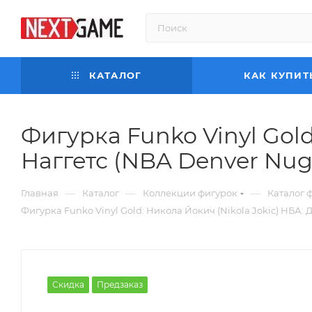
КАТАЛОГ
КАК КУПИТ
Фигурка Funko Vinyl Gold
Наггетс (NBA Denver Nugg
—
—
—
Главная
Каталог
Коллекции фигурок
Каталог 
Фигурка Funko Vinyl Gold: Никола Йокич (Nikola Jokic) НБА: 
Скидка
Предзаказ