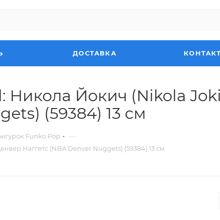
Ь
ДОСТАВКА
КОНТАК
: Никола Йокич (Nikola Jok
ets) (59384) 13 см
—
фигурок Funko Pop
Денвер Наггетс (NBA Denver Nuggets) (59384) 13 см